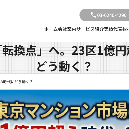
03-6240-4290
ホーム
会社案内
サービス紹介
実績
代表挨
転換点」へ。23区1億
どう動く？
前の時代にどう動く？