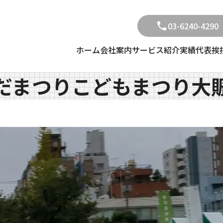
03-6240-4290
ホーム
会社案内
サービス紹介
実績
代表挨
だまつりこどもまつり大