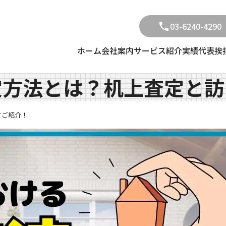
03-6240-4290
ホーム
会社案内
サービス紹介
実績
代表挨
定方法とは？机上査定と訪
てご紹介！